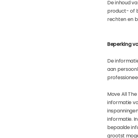
De inhoud van
product- of b
rechten en b
Beperking va
De informati
aan persoonli
professionee
Move All The
informatie vo
inspanningen
informatie. I
bepaalde info
grootst mogel