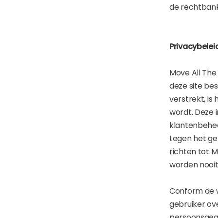
de rechtbank
Privacybelei
Move All The
deze site be
verstrekt, is
wordt. Deze i
klantenbehee
tegen het geb
richten tot 
worden nooi
Conform de w
gebruiker ove
persoonsgegev