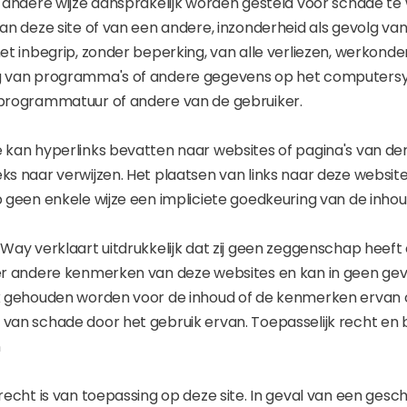
 andere wijze aansprakelijk worden gesteld voor schade te 
an deze site of van een andere, inzonderheid als gevolg van 
et inbegrip, zonder beperking, van alle verliezen, werkond
g van programma's of andere gegevens op het computers
programmatuur of andere van de gebruiker.
 kan hyperlinks bevatten naar websites of pagina's van der
s naar verwijzen. Het plaatsen van links naar deze website
p geen enkele wijze een impliciete goedkeuring van de inhou
Way verklaart uitdrukkelijk dat zij geen zeggenschap heeft
er andere kenmerken van deze websites en kan in geen gev
k gehouden worden voor de inhoud of de kenmerken ervan o
van schade door het gebruik ervan. Toepasselijk recht en
n
recht is van toepassing op deze site. In geval van een geschil