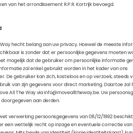
en van het arrondissement R.P.R. Kortrijk bevoegd.
d
 Way hecht belang aan uw privacy. Hoewel de meeste info
schikbaar is zonder dat er persoonlijke gegevens moeten 
 het mogelijk dat de gebruiker om persoonlijke informatie g
nformatie zal enkel gebruikt worden in het kader van ons
r. De gebruiker kan zich, kosteloos en op verzoek, steeds 
ruik van zijn gegevens voor direct marketing. Daartoe zal hi
Move All The Way via info@movealltheway.be. Uw persoons
t doorgegeven aan derden.
et verwerking persoonsgegevens van 08/12/1992 beschikt
r een wettelijk recht op inzage en eventuele correctie van 
ens. Mits bewijs van identiteit (kopie identiteitskaart) kun