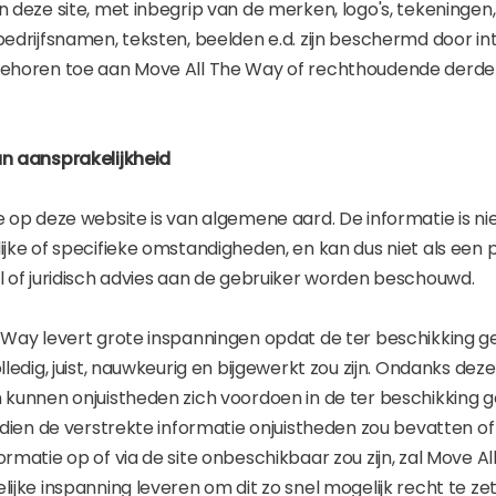
 deze site, met inbegrip van de merken, logo's, tekeningen,
edrijfsnamen, teksten, beelden e.d. zijn beschermd door in
ehoren toe aan Move All The Way of rechthoudende derde
n aansprakelijkheid
e op deze website is van algemene aard. De informatie is n
jke of specifieke omstandigheden, en kan dus niet als een p
l of juridisch advies aan de gebruiker worden beschouwd.
 Way levert grote inspanningen opdat de ter beschikking g
lledig, juist, nauwkeurig en bijgewerkt zou zijn. Ondanks deze
 kunnen onjuistheden zich voordoen in de ter beschikking 
ndien de verstrekte informatie onjuistheden zou bevatten of
rmatie op of via de site onbeschikbaar zou zijn, zal Move A
ijke inspanning leveren om dit zo snel mogelijk recht te zet