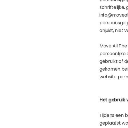
schriftelijk
info@moveall
persoonsgege
onjuist, niet 
Move All Th
persoonlijke
gebruikt of 
gekomen bent
website perm
Het gebruik 
Tijdens een 
geplaatst wo