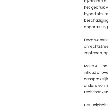
bijzondere of
het gebruik v
hyperlinks, m
beschadigin
apparatuur, 
Deze website
onrechtstreek
impliceert o
Move All The 
inhoud of ov
aansprakelij
andere vorm 
rechtbanke
Het Belgisch 