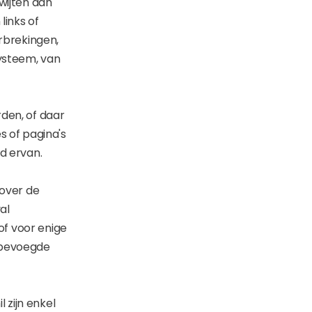
wijten aan
links of
erbrekingen,
ysteem, van
den, of daar
s of pagina's
d ervan.
 over de
al
f voor enige
 bevoegde
 zijn enkel