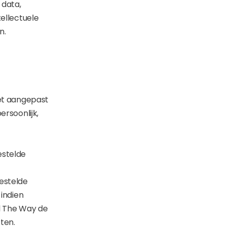
 data,
tellectuele
n.
iet aangepast
ersoonlijk,
estelde
gestelde
 indien
ll The Way de
ten.