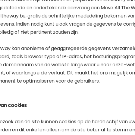
e, gedateerde en ondertekende aanvraag aan Move All The W
theway.be, gratis de schriftelijke mededeling bekomen va
vens. Indien nodig kunt u ook vragen de gegevens te corri
volledig of niet pertinent zouden zijn.
e Way kan anonieme of geaggregeerde gegevens verzamele
 aard, zoals browser type of IP-adres, het besturingsprogr
de domeinnaam van de website langs waar u naar onze-web
, of waarlangs u die verlaat. Dit maakt het ons mogelijk o
anent te optimaliseren voor de gebruikers.
van cookies
bezoek aan de site kunnen cookies op de harde schijf van 
rden en dit enkel en alleen om de site beter af te stemme