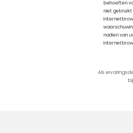
behoeften va
niet gebruik
internetbrows
waarschuwing
nadien van uw
internetbrow
Als ervaringsde
bi