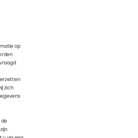
rmatie op
worden
evraagd
verzetten
j zich
gegevens
 de
zijn
t u via een