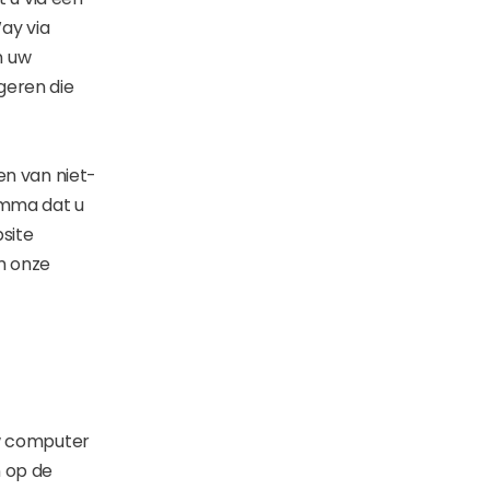
ay via
n uw
geren die
n van niet-
amma dat u
site
m onze
uw computer
n op de