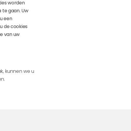
kies worden
a te gaan. Uw
 u een
u de cookies
ie van uw
lak, kunnen we u
en.