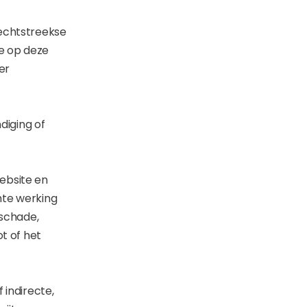
rechtstreekse
ie op deze
er
diging of
ebsite en
hte werking
 schade,
t of het
 indirecte,