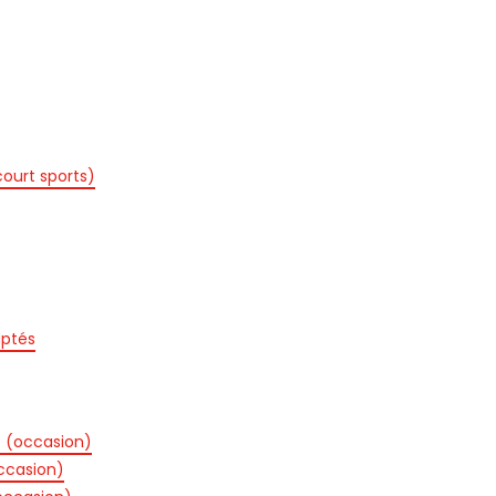
court sports)
ptés
s (occasion)
ccasion)