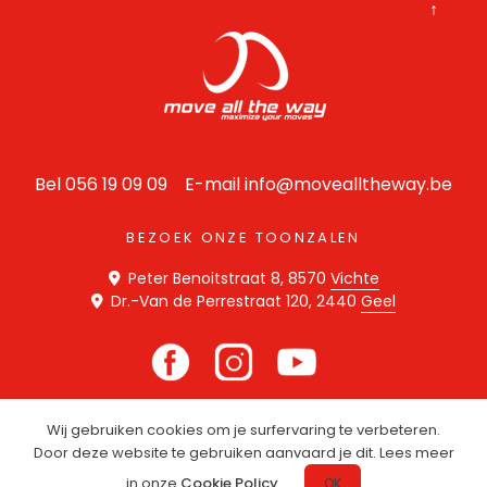
↑
Bel 056 19 09 09 E-mail
info@movealltheway.be
BEZOEK ONZE TOONZALEN
Peter Benoitstraat 8, 8570
Vichte
Dr.-Van de Perrestraat 120, 2440
Geel
Wij gebruiken cookies om je surfervaring te verbeteren.
Disclaimer
Privacy Statement
Cookie Policy
Door deze website te gebruiken aanvaard je dit. Lees meer
Website door
SPE
C
TER
in onze
Cookie Policy
.
OK