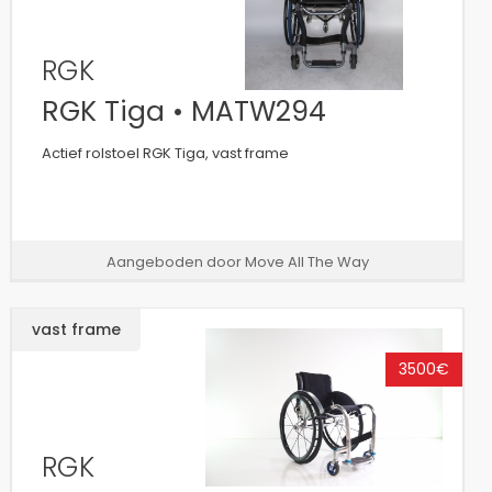
RGK
RGK Tiga • MATW294
Actief rolstoel RGK Tiga, vast frame
Aangeboden door Move All The Way
vast frame
3500€
RGK