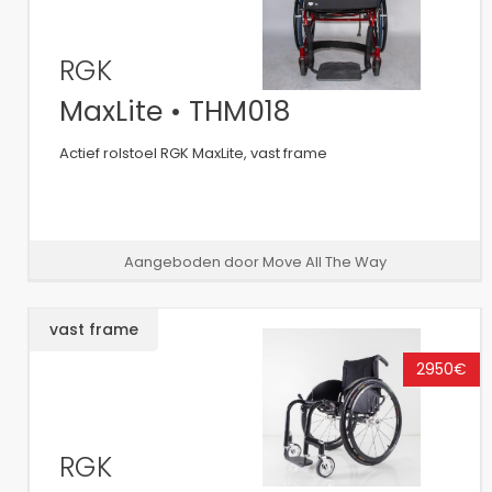
RGK
MaxLite • THM018
Actief rolstoel RGK MaxLite, vast frame
Aangeboden door Move All The Way
vast frame
2950€
RGK