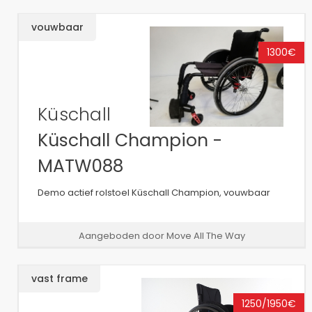
vouwbaar
1300€
Küschall
Küschall Champion -
MATW088
Demo actief rolstoel Küschall Champion, vouwbaar
Aangeboden door Move All The Way
vast frame
1250/1950€