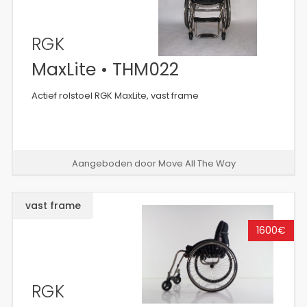
RGK
MaxLite • THM022
Actief rolstoel RGK MaxLite, vast frame
Aangeboden door Move All The Way
vast frame
1600€
RGK