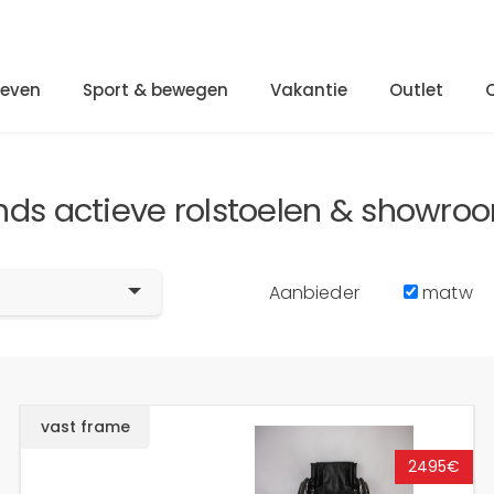
Leven
Sport & bewegen
Vakantie
Outlet
ds actieve rolstoelen & showro
Aanbieder
matw
vast frame
2495€