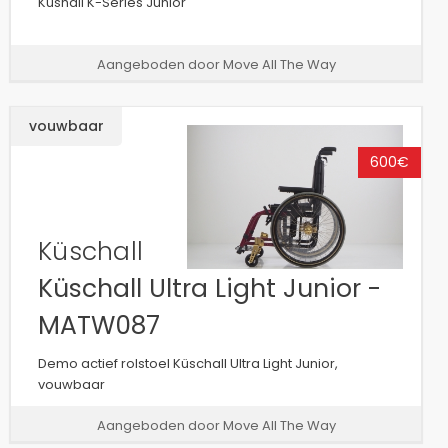
Küshall K-Series Junior
Aangeboden door Move All The Way
vouwbaar
600€
Küschall
Küschall Ultra Light Junior -
MATW087
Demo actief rolstoel Küschall Ultra Light Junior,
vouwbaar
Aangeboden door Move All The Way