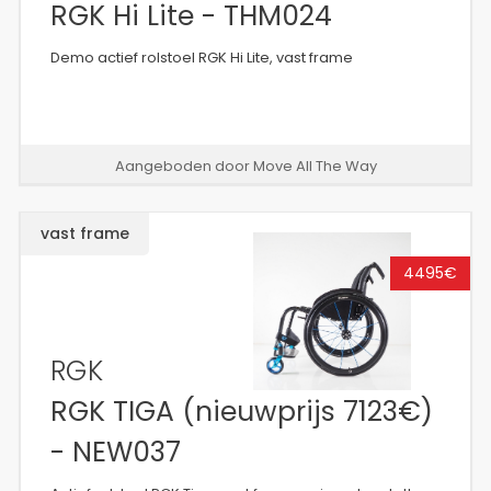
RGK Hi Lite - THM024
Demo actief rolstoel RGK Hi Lite, vast frame
Aangeboden door Move All The Way
vast frame
4495€
RGK
RGK TIGA (nieuwprijs 7123€)
- NEW037