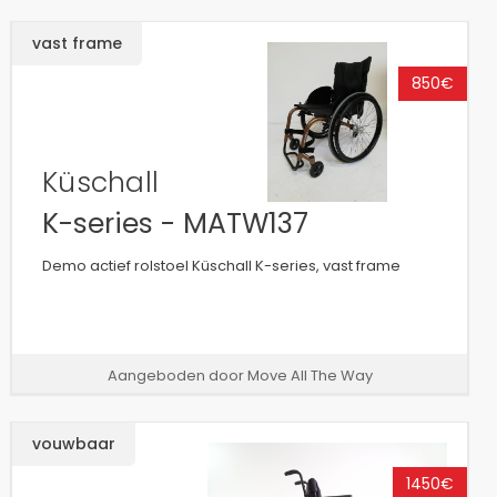
vast frame
850€
Küschall
K-series - MATW137
Demo actief rolstoel Küschall K-series, vast frame
Aangeboden door Move All The Way
vouwbaar
1450€