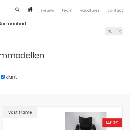
nieuws
team
vacatures
contact
Ons aanbod
NL
FR
ommodellen
klant
vast frame
1490€