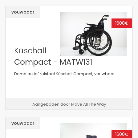
vouwbaar
1600€
Küschall
Compact - MATW131
Demo actief rolstoel Küschall Compact, vouwbaar
Aangeboden door Move All The Way
vouwbaar
1600€