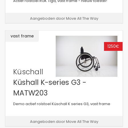
Actief rolstoel RGK Tiga, vast frame - nieuw toestel!
Aangeboden door Move All The Way
vast frame
1250€
Küschall
Küshall K-series G3 -
MATW203
Demo actief rolstoel Küschall K series G3, vast frame
Aangeboden door Move All The Way