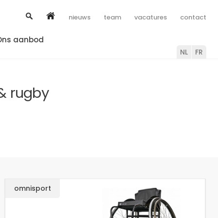
nieuws
team
vacatures
contact
Ons aanbod
NL
FR
 & rugby
omnisport