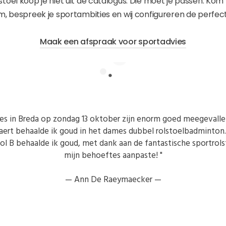
stoel koop je niet uit de catalogus. Die moet je passen. Kom 
, bespreek je sportambities en wij configureren de perfec
Maak een afspraak voor sportadvies
es in Breda op zondag 13 oktober zijn enorm goed meegevall
vaert behaalde ik goud in het dames dubbel rolstoelbadminton.
ol B behaalde ik goud, met dank aan de fantastische sportrolst
mijn behoeftes aanpaste! "
—
Ann De Raeymaecker —