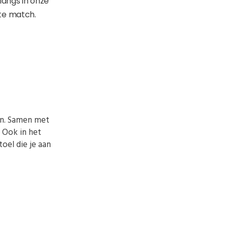
langs in onze
te match.
en. Samen met
 Ook in het
oel die je aan