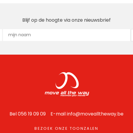
Blijf op de hoogte via onze nieuwsbrief
Bel 056 19 09 09 E-mail
info@movealltheway.be
BEZOEK ONZE TOONZALEN