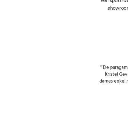
Een sportrol
showroom
" De paragam
Kristel Ge
dames enkel r