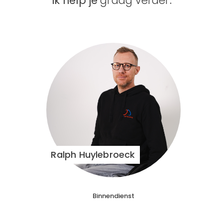
Ik help je
graag verder
.
Ralph Huylebroeck
Binnendienst