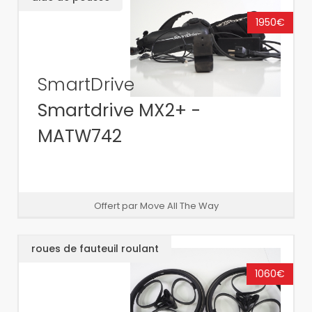
1950€
SmartDrive
Smartdrive MX2+ -
MATW742
Offert par Move All The Way
roues de fauteuil roulant
1060€