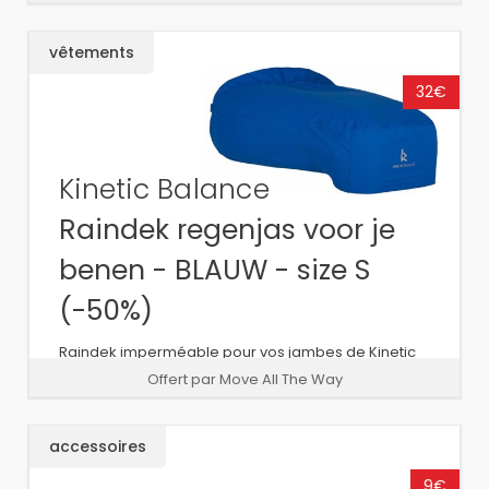
vêtements
32€
Kinetic Balance
Raindek regenjas voor je
benen - BLAUW - size S
(-50%)
Raindek imperméable pour vos jambes de Kinetic
Balance - bleu - taille S - dernière pièce à moitié
Offert par Move All The Way
prix!
accessoires
9€