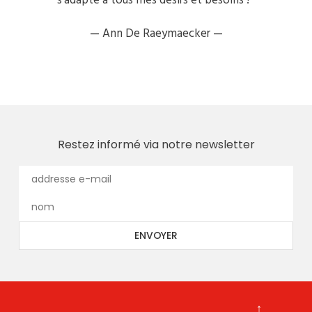
s’adapte à tous mes désirs et besoins ! "
—
Ann De Raeymaecker —
Restez informé via notre newsletter
↑