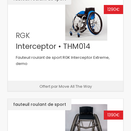
1290€
RGK
Interceptor • THM014
Fauteuil roulant de sport RGK Interceptor Extreme,
demo
Offert par Move All The Way
fauteuil roulant de sport
1390€