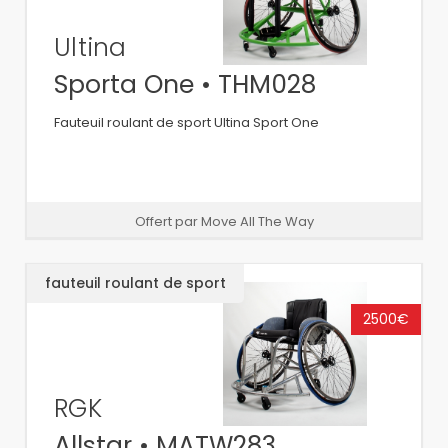
Ultina
Sporta One • THM028
Fauteuil roulant de sport Ultina Sport One
Offert par Move All The Way
fauteuil roulant de sport
2500€
RGK
Allstar • MATW283