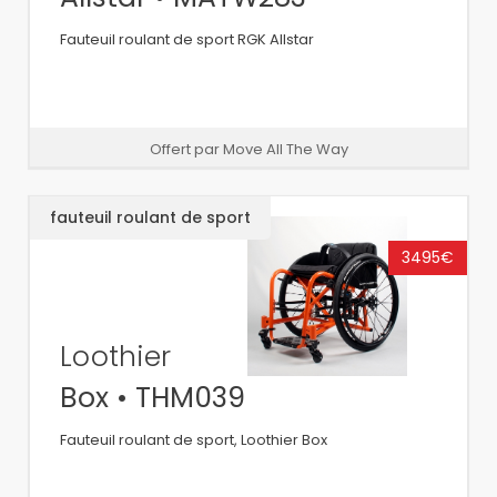
Fauteuil roulant de sport RGK Allstar
Offert par Move All The Way
fauteuil roulant de sport
3495€
Loothier
Box • THM039
Fauteuil roulant de sport, Loothier Box