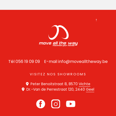
↑
Tél 056 19 09 09
E-mail info@movealltheway.be
VISITEZ NOS SHOWROOMS
Peter Benoitstraat 8, 8570
Vichte
Dr.-Van de Perrestraat 120, 2440
Geel