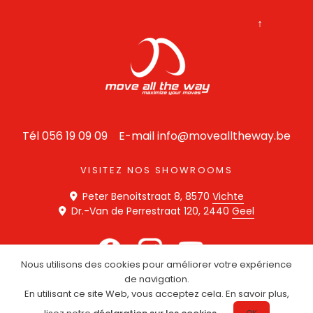
↑
Tél 056 19 09 09
E-mail info@movealltheway.be
VISITEZ NOS SHOWROOMS
Peter Benoitstraat 8, 8570
Vichte
Dr.-Van de Perrestraat 120, 2440
Geel
Nous utilisons des cookies pour améliorer votre expérience
de navigation.
En utilisant ce site Web, vous acceptez cela. En savoir plus,
Mentions légales
Privacy Statement
Cookie Policy