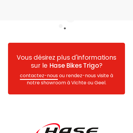
Vous désirez plus d'informations
sur le
Hase Bikes Trigo
?
contactez-nous
ou rendez-nous visite à
notre showroom à Vichte ou Geel.