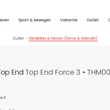
Leven
Sport & bewegen
Vakantie
Outlet
Outlet
›
Handbikes & Fietsen (Demo & Gebruikt)
Top End
Top End Force 3 • THM00
e 3