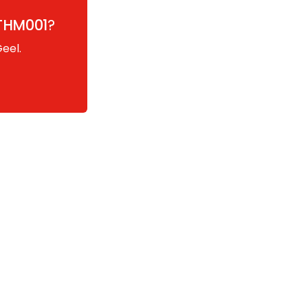
 THM001
?
eel.