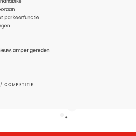
 handbike
vooraan
t parkeerfunctie
ingen
nieuw, amper gereden
 / COMPETITIE