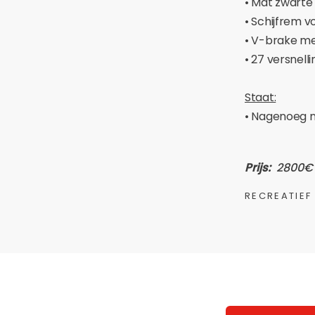
• Mat zwarte
• Schijfrem 
• V-brake me
• 27 versnell
Staat:
• Nagenoeg 
Prijs:
2800€
RECREATIEF