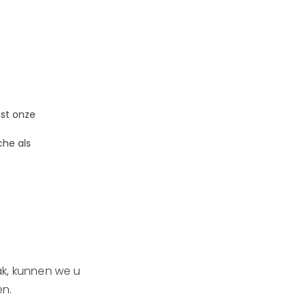
st onze
che als
lak, kunnen we u
en.