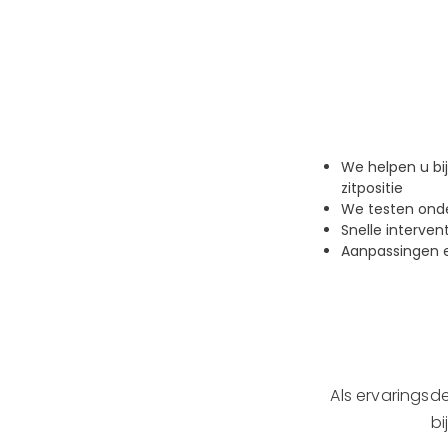
We helpen u bi
zitpositie
We testen onde
Snelle interven
Aanpassingen e
Als ervaringsde
bi