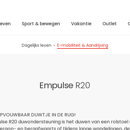
Leven
Sport & bewegen
Vakantie
Outlet
Dagelijks leven
›
E-mobiliteit & Aandrijving
Empulse
R20
OPVOUWBAAR DUWTJE IN DE RUG!
lse R20 duwondersteuning is het duwen van een rolstoel
Bergop- en bergafwaarts of tijdens lange wandelingen, de