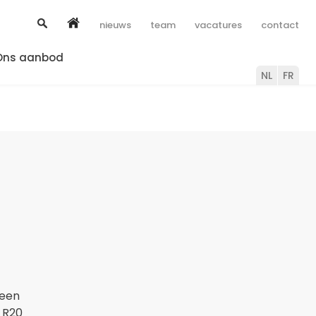
nieuws
team
vacatures
contact
Ons aanbod
NL
FR
 een
 R20