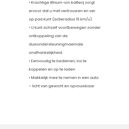
• Krachtige lithium-ion batterij zorgt
ervoor dat u met vertrouwen en ver
op pad kunt (actieradius 15 km/u)
• U kunt zichzelf voortbewegen zonder
ontkoppeling van de
duwondersteuningmaximale
onafhankelijkheid
• Eenvoudig te bedienen, los te
koppelen en op te laden
• Makkelijk mee te nemen in een auto
– licht van gewicht en opvouwbaar