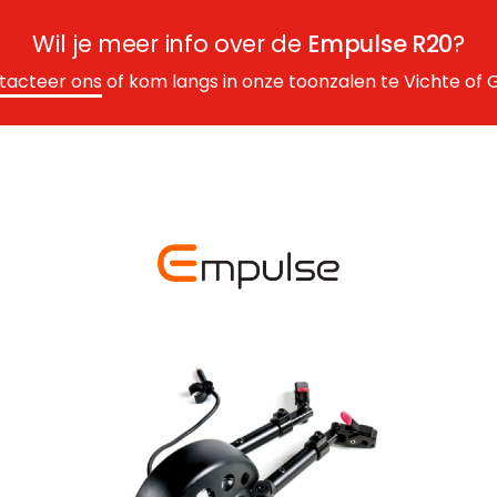
Wil je meer info over de
Empulse R20
?
tacteer ons
of kom langs in onze toonzalen te Vichte of G