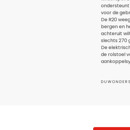
ondersteunt 
voor de gebr
De R20 weeg
bergen en he
achteruit wi
slechts 270
De elektrisc
de rolstoel v
aankoppelsys
DUWONDERS