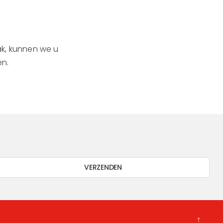
lak, kunnen we u
en.
↑