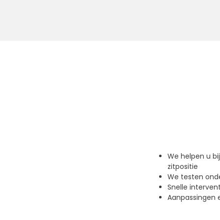
We helpen u bi
zitpositie
We testen onde
Snelle interven
Aanpassingen e