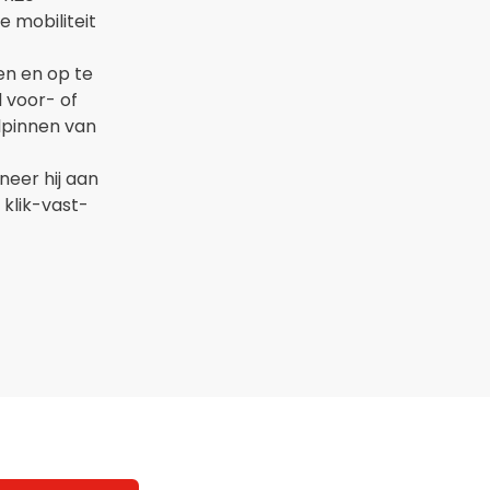
e mobiliteit
en en op te
l voor- of
lpinnen van
neer hij aan
 klik-vast-