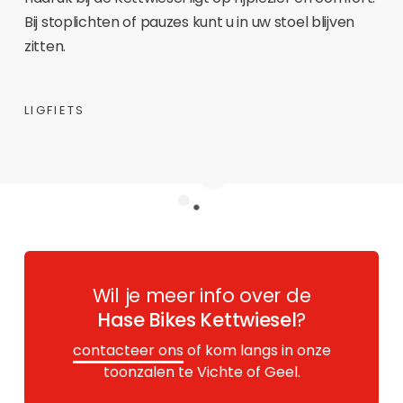
Bij stoplichten of pauzes kunt u in uw stoel blijven
zitten.
LIGFIETS
Wil je meer info over de
Hase Bikes Kettwiesel
?
contacteer ons
of kom langs in onze
toonzalen te Vichte of Geel.