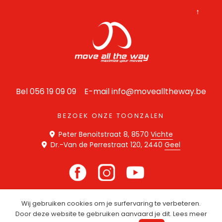
↑
Bel 056 19 09 09 E-mail
info@movealltheway.be
BEZOEK ONZE TOONZALEN
Peter Benoitstraat 8, 8570
Vichte
Dr.-Van de Perrestraat 120, 2440
Geel
Wij gebruiken cookies om je surfervaring te verbeteren.
Disclaimer
Privacy Statement
Cookie Policy
Door deze website te gebruiken aanvaard je dit. Lees meer
Website door
SPE
C
TER