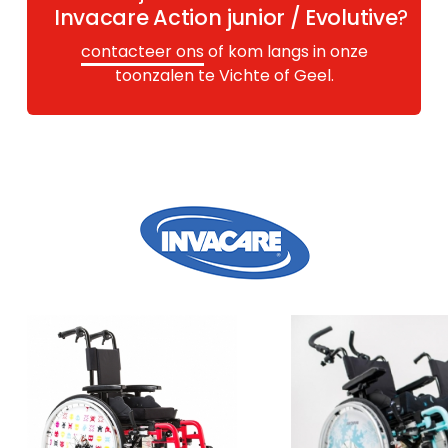
Invacare Action junior / Evolutive
?
contacteer ons
of kom langs in onze
toonzalen te Vichte of Geel.