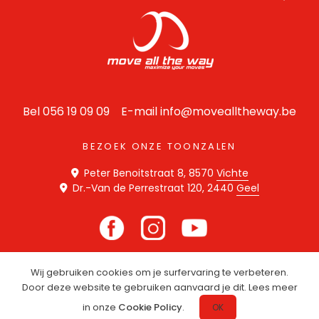
Bel 056 19 09 09 E-mail
info@movealltheway.be
BEZOEK ONZE TOONZALEN
Peter Benoitstraat 8, 8570
Vichte
Dr.-Van de Perrestraat 120, 2440
Geel
Wij gebruiken cookies om je surfervaring te verbeteren.
Disclaimer
Privacy Statement
Cookie Policy
Door deze website te gebruiken aanvaard je dit. Lees meer
Website door
SPE
C
TER
in onze
Cookie Policy
.
OK