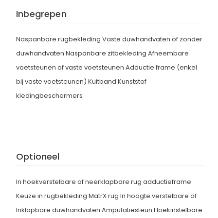
Inbegrepen
Naspanbare rugbekleding Vaste duwhandvaten of zonder
duwhandvaten Naspanbare zitbekleding Afneembare
voetsteunen of vaste voetsteunen Adductie frame (enkel
bij vaste voetsteunen) Kuitband Kunststof
kledingbeschermers
Optioneel
In hoekverstelbare of neerklapbare rug adductieframe
Keuze in rugbekleding MatrX rug In hoogte verstelbare of
Inklapbare duwhandvaten Amputatiesteun Hoekinstelbare