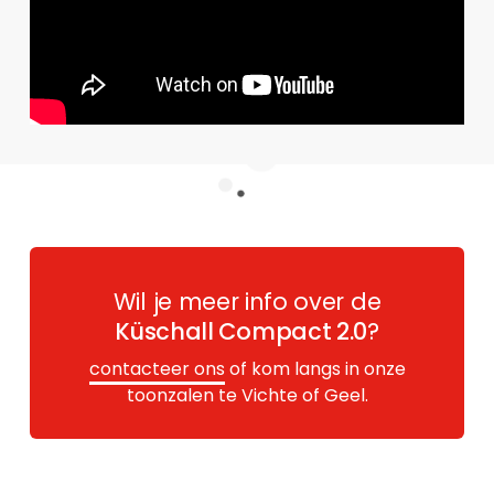
Wil je meer info over de
Küschall Compact 2.0
?
contacteer ons
of kom langs in onze
toonzalen te Vichte of Geel.