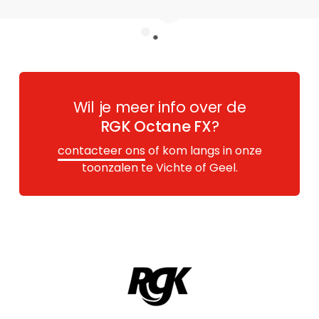
Wil je meer info over de
RGK Octane FX
?
contacteer ons
of kom langs in onze
toonzalen te Vichte of Geel.