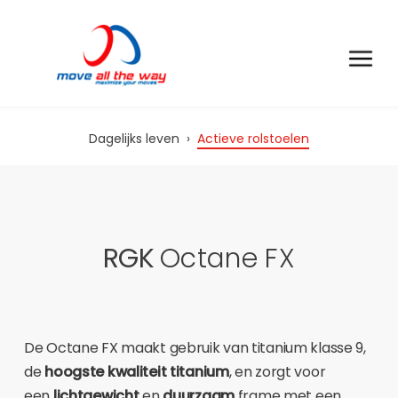
Dagelijks leven
›
Actieve rolstoelen
RGK
Octane FX
De Octane FX maakt gebruik van titanium klasse 9,
de
hoogste kwaliteit titanium
, en zorgt voor
een
lichtgewicht
en
duurzaam
frame met een