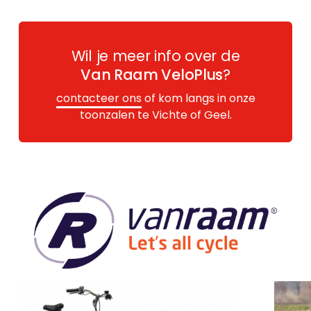
Wil je meer info over de
Van Raam VeloPlus
?
contacteer ons
of kom langs in onze
toonzalen te Vichte of Geel.