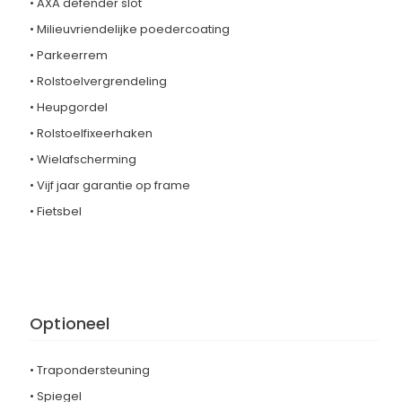
• AXA defender slot
• Milieuvriendelijke poedercoating
• Parkeerrem
• Rolstoelvergrendeling
• Heupgordel
• Rolstoelfixeerhaken
• Wielafscherming
• Vijf jaar garantie op frame
• Fietsbel
Optioneel
• Trapondersteuning
• Spiegel